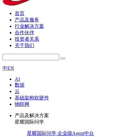
首页
产品及服务
行业解决方案
合作伙伴
投资者关系
关于我们
中
EN
AI
数据
云
基础架构软硬件
物联网
产品及解决方案
星耀国际问学
星耀国际问学 企业级Agent中台