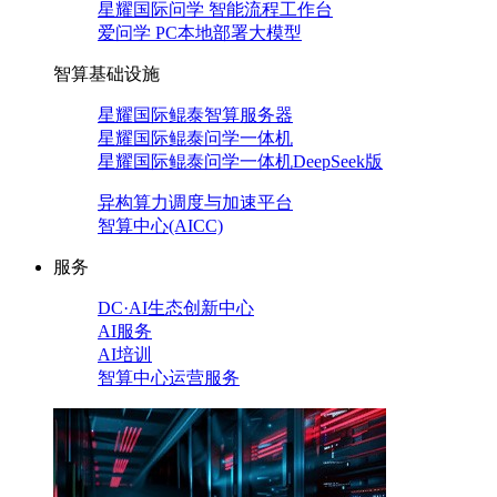
星耀国际问学 智能流程工作台
爱问学 PC本地部署大模型
智算基础设施
星耀国际鲲泰智算服务器
星耀国际鲲泰问学一体机
星耀国际鲲泰问学一体机DeepSeek版
异构算力调度与加速平台
智算中心(AICC)
服务
DC·AI生态创新中心
AI服务
AI培训
智算中心运营服务