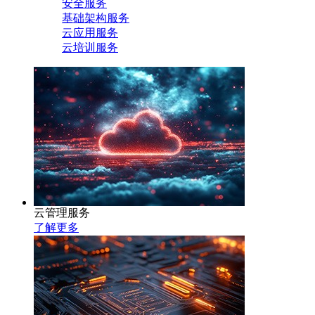
安全服务
基础架构服务
云应用服务
云培训服务
云管理服务
了解更多